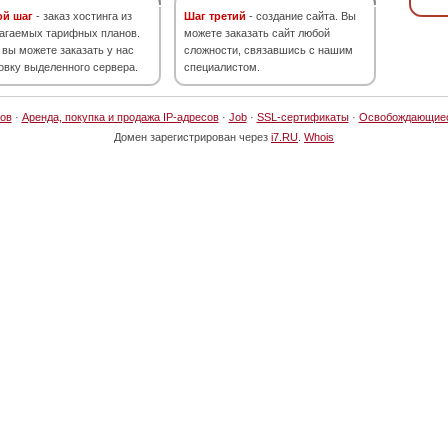
ой шаг
- заказ хостинга из
Шаг третий
- создание сайта. Вы
агаемых тарифных планов.
можете заказать сайт любой
 вы можете заказать у нас
сложности, связавшись с нашим
овку выделенного сервера.
специалистом.
ов
·
Аренда, покупка и продажа IP-адресов
·
Job
·
SSL-сертификаты
·
Освобождающие
Домен зарегистрирован через
i7.RU
.
Whois