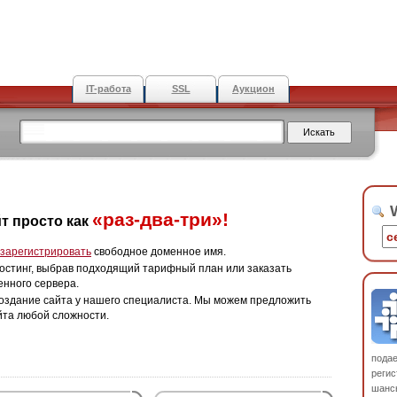
IT-работа
SSL
Аукцион
W
«раз-два-три»!
т просто как
зарегистрировать
свободное доменное имя.
остинг, выбрав подходящий тарифный план или заказать
енного сервера.
оздание сайта у нашего специалиста. Мы можем предложить
йта любой сложности.
пода
регис
шанс