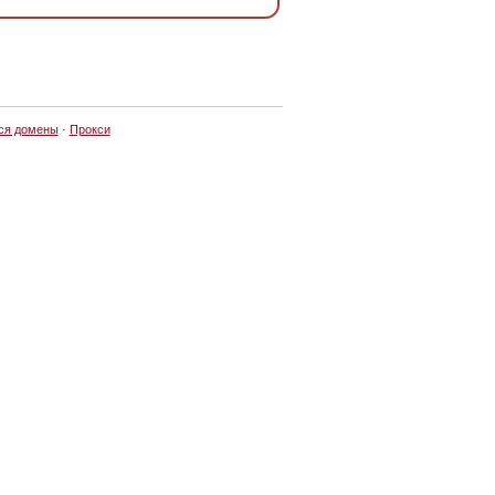
ся домены
·
Прокси