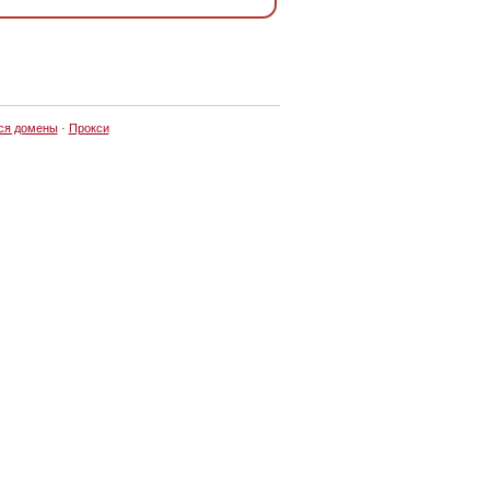
ся домены
·
Прокси