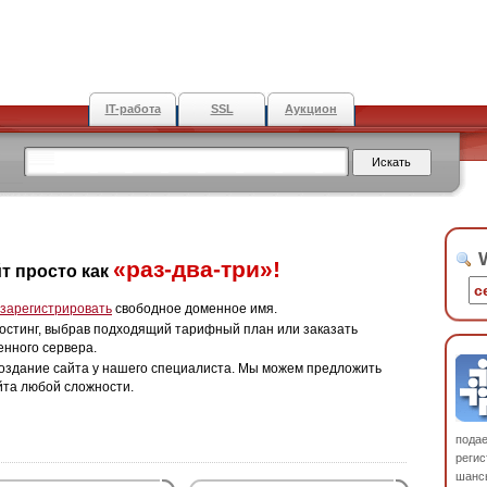
IT-работа
SSL
Аукцион
W
«раз-два-три»!
т просто как
зарегистрировать
свободное доменное имя.
остинг, выбрав подходящий тарифный план или заказать
енного сервера.
оздание сайта у нашего специалиста. Мы можем предложить
йта любой сложности.
пода
регис
шанс