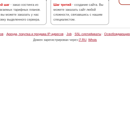
ой шаг
- заказ хостинга из
Шаг третий
- создание сайта. Вы
агаемых тарифных планов.
можете заказать сайт любой
 вы можете заказать у нас
сложности, связавшись с нашим
овку выделенного сервера.
специалистом.
ов
·
Аренда, покупка и продажа IP-адресов
·
Job
·
SSL-сертификаты
·
Освобождающие
Домен зарегистрирован через
i7.RU
.
Whois