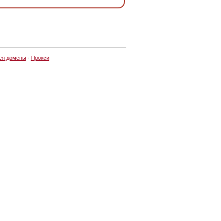
ся домены
·
Прокси