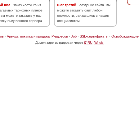
ой шаг
- заказ хостинга из
Шаг третий
- создание сайта. Вы
агаемых тарифных планов.
можете заказать сайт любой
 вы можете заказать у нас
сложности, связавшись с нашим
овку выделенного сервера.
специалистом.
ов
·
Аренда, покупка и продажа IP-адресов
·
Job
·
SSL-сертификаты
·
Освобождающие
Домен зарегистрирован через
i7.RU
.
Whois