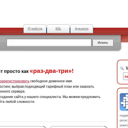
IT-работа
SSL
Аукцион
W
«раз-два-три»!
т просто как
зарегистрировать
свободное доменное имя.
остинг, выбрав подходящий тарифный план или заказать
енного сервера.
оздание сайта у нашего специалиста. Мы можем предложить
йта любой сложности.
пода
регис
шанс