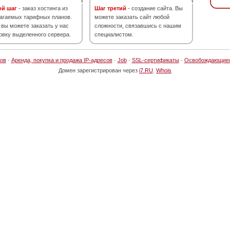
ой шаг
- заказ хостинга из
Шаг третий
- создание сайта. Вы
агаемых тарифных планов.
можете заказать сайт любой
 вы можете заказать у нас
сложности, связавшись с нашим
овку выделенного сервера.
специалистом.
ов
·
Аренда, покупка и продажа IP-адресов
·
Job
·
SSL-сертификаты
·
Освобождающие
Домен зарегистрирован через
i7.RU
.
Whois