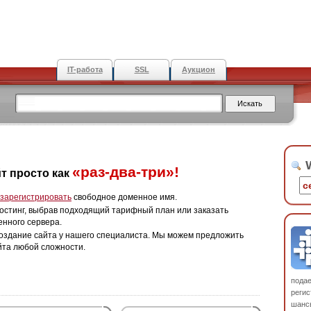
IT-работа
SSL
Аукцион
W
«раз-два-три»!
т просто как
зарегистрировать
свободное доменное имя.
остинг, выбрав подходящий тарифный план или заказать
енного сервера.
оздание сайта у нашего специалиста. Мы можем предложить
йта любой сложности.
пода
регис
шанс