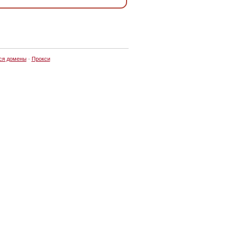
ся домены
·
Прокси