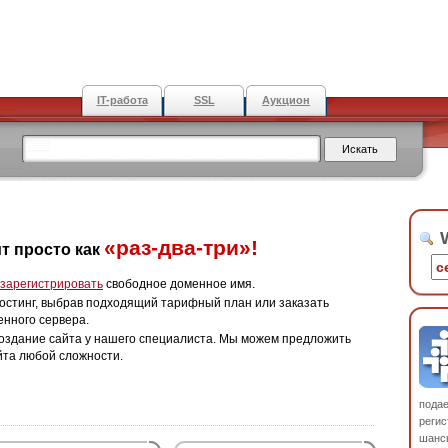
IT-работа
SSL
Аукцион
W
«раз-два-три»!
т просто как
зарегистрировать
свободное доменное имя.
остинг, выбрав подходящий тарифный план или заказать
енного сервера.
оздание сайта у нашего специалиста. Мы можем предложить
йта любой сложности.
пода
регис
шанс