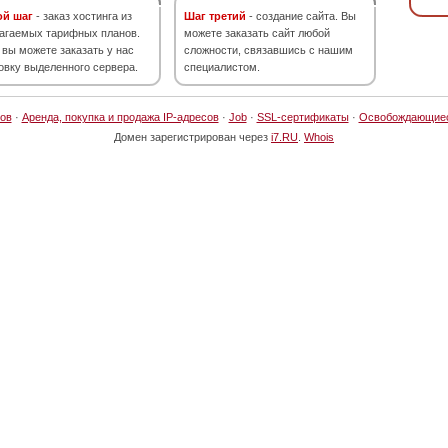
ой шаг
- заказ хостинга из
Шаг третий
- создание сайта. Вы
агаемых тарифных планов.
можете заказать сайт любой
 вы можете заказать у нас
сложности, связавшись с нашим
овку выделенного сервера.
специалистом.
ов
·
Аренда, покупка и продажа IP-адресов
·
Job
·
SSL-сертификаты
·
Освобождающие
Домен зарегистрирован через
i7.RU
.
Whois