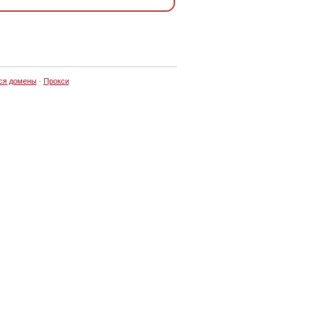
ся домены
·
Прокси