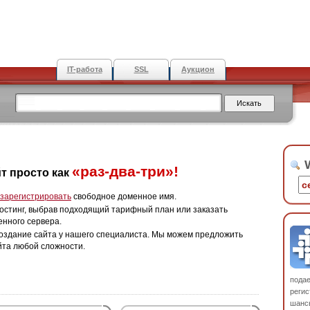
IT-работа
SSL
Аукцион
W
«раз-два-три»!
т просто как
зарегистрировать
свободное доменное имя.
остинг, выбрав подходящий тарифный план или заказать
енного сервера.
оздание сайта у нашего специалиста. Мы можем предложить
йта любой сложности.
пода
регис
шанс