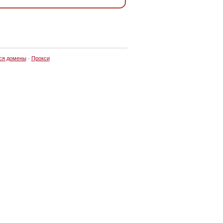
ся домены
·
Прокси