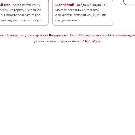
ой шаг
- заказ хостинга из
Шаг третий
- создание сайта. Вы
агаемых тарифных планов.
можете заказать сайт любой
 вы можете заказать у нас
сложности, связавшись с нашим
овку выделенного сервера.
специалистом.
ов
·
Аренда, покупка и продажа IP-адресов
·
Job
·
SSL-сертификаты
·
Освобождающие
Домен зарегистрирован через
i7.RU
.
Whois